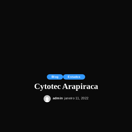
Blog
Estados
Cytotec Arapiraca
admin
janeiro 11, 2022
Posted
by