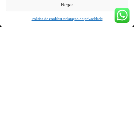
Negar
Política de cookies
Declaração de privacidade
Cytotec Arapiraca
Cytotec Arapiraca
Cytotec ® é o nome comercial do medicamento
cujo composto farmacológico é o
misoprostol
, uma prostaglandina
sintética. Pode ser usado por via oral, vaginal ou sublingual. Essa
medicação inicialmente foi lançada no mercado para tratamento e
prevenção de
úlceras gástricas
e
duodenais.
Porém, posteriormente, foi observado que o
Cytotec
® também
possui efeito de
dilatação
do colo do útero da mulher e promoção
de
contrações uterinas
, ou seja, um medicamento que facilita a
expulsão do embrião e/ou feto.