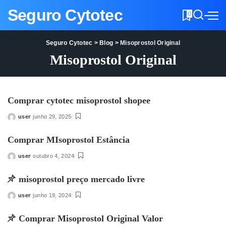
Seguro Cytotec
0
Seguro Cytotec
>
Blog
>
Misoprostol Original
Misoprostol Original
Comprar cytotec misoprostol shopee
user
junho 29, 2025
Posted
by
Comprar MIsoprostol Estância
user
outubro 4, 2024
Posted
by
misoprostol preço mercado livre
user
junho 19, 2024
Posted
by
Comprar Misoprostol Original Valor