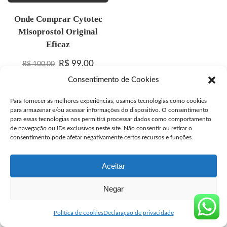
Onde Comprar Cytotec
Misoprostol Original
Eficaz
O preço original era: R$ 100,00.
O preço atual é: R$ 99,00.
R$
99,00
R$
100,00
Consentimento de Cookies
Para fornecer as melhores experiências, usamos tecnologias como cookies
para armazenar e/ou acessar informações do dispositivo. O consentimento
© Copyright segurocyto.com venda de Cytotec original
para essas tecnologias nos permitirá processar dados como comportamento
de navegação ou IDs exclusivos neste site. Não consentir ou retirar o
consentimento pode afetar negativamente certos recursos e funções.
Aceitar
Negar
Política de cookies
Declaração de privacidade