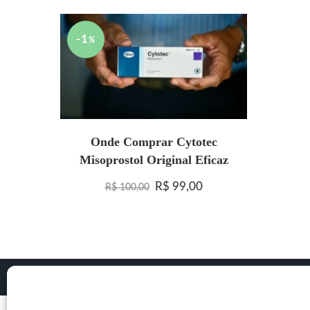
-1
%
Onde Comprar Cytotec
Misoprostol Original Eficaz
O preço original era: R$ 100,0
O preço atual é: R$ 
R$
99,00
R$
100,00