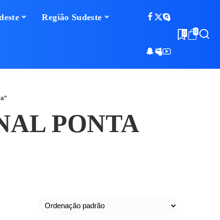
deste
Região Sudeste
0
0
sa”
NAL PONTA