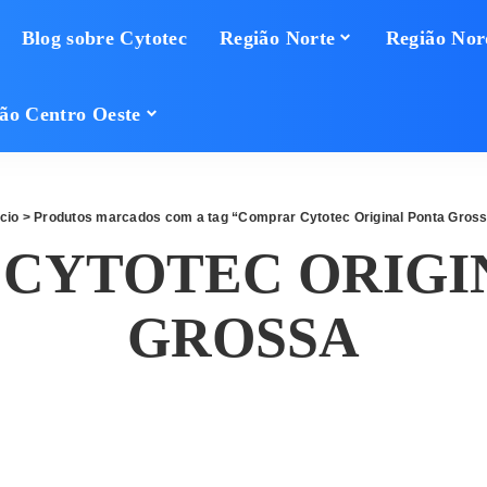
Blog sobre Cytotec
Região Norte
Região Nor
ão Centro Oeste
ício
> Produtos marcados com a tag “Comprar Cytotec Original Ponta Gros
CYTOTEC ORIGI
GROSSA