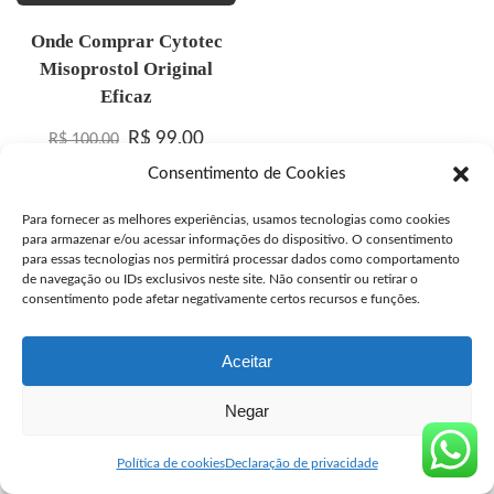
Onde Comprar Cytotec
Misoprostol Original
Eficaz
O preço original era: R$ 100,00.
O preço atual é: R$ 99,00.
R$
99,00
R$
100,00
Consentimento de Cookies
Para fornecer as melhores experiências, usamos tecnologias como cookies
para armazenar e/ou acessar informações do dispositivo. O consentimento
© Copyright segurocyto.com venda de Cytotec original
para essas tecnologias nos permitirá processar dados como comportamento
de navegação ou IDs exclusivos neste site. Não consentir ou retirar o
consentimento pode afetar negativamente certos recursos e funções.
Aceitar
Negar
Política de cookies
Declaração de privacidade