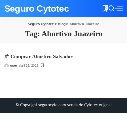
Seguro Cytotec
0
Seguro Cytotec
>
Blog
>
Abortivo Juazeiro
Tag:
Abortivo Juazeiro
Comprar Abortivo Salvador
user
abril 19, 2023
Posted
by
© Copyright segurocyto.com venda de Cytotec original