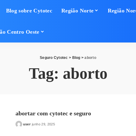
Blog sobre Cytotec
Região Norte
Região Nor
ão Centro Oeste
Seguro Cytotec
>
Blog
>
aborto
Tag:
aborto
abortar com cytotec e seguro
user
junho 29, 2025
Posted
by