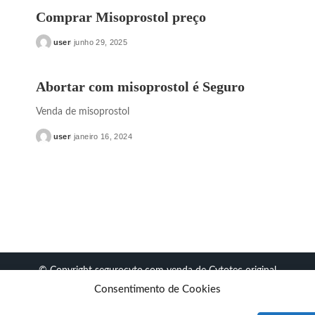
Comprar Misoprostol preço
user
junho 29, 2025
Posted
by
Abortar com misoprostol é Seguro
Venda de misoprostol
user
janeiro 16, 2024
Posted
by
© Copyright segurocyto.com venda de Cytotec original
Consentimento de Cookies