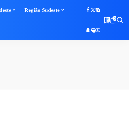
deste
Região Sudeste
0
0