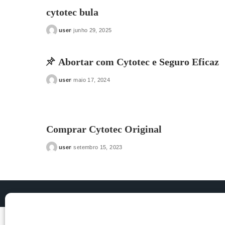
cytotec bula
user
junho 29, 2025
Posted
by
Abortar com Cytotec e Seguro Eficaz
user
maio 17, 2024
Posted
by
Comprar Cytotec Original
user
setembro 15, 2023
Posted
by