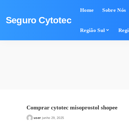
Home
Sobre Nós
Seguro Cytotec
Região Sul
Regi
Comprar cytotec misoprostol shopee
user
junho 29, 2025
Posted
by