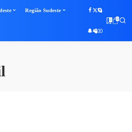
deste
Região Sudeste
0
0
l