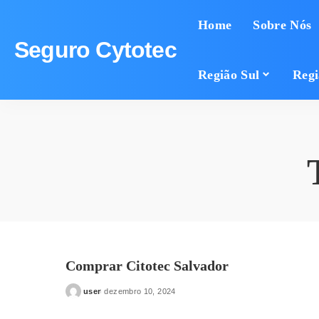
Home
Sobre Nós
Seguro Cytotec
Região Sul
Regi
Comprar Citotec Salvador
user
dezembro 10, 2024
Posted
by