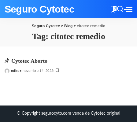
Seguro Cytotec
0
Seguro Cytotec
>
Blog
>
citotec remedio
Tag:
citotec remedio
Cytotec Aborto
editor
novembro 14, 2022
Posted
by
© Copyright segurocyto.com venda de Cytotec original