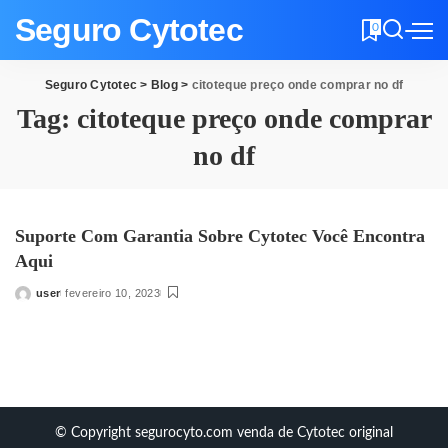
Seguro Cytotec
0
Seguro Cytotec
>
Blog
>
citoteque preço onde comprar no df
Tag:
citoteque preço onde comprar
no df
Suporte Com Garantia Sobre Cytotec Você Encontra
Aqui
user
fevereiro 10, 2023
Posted
by
© Copyright segurocyto.com venda de Cytotec original