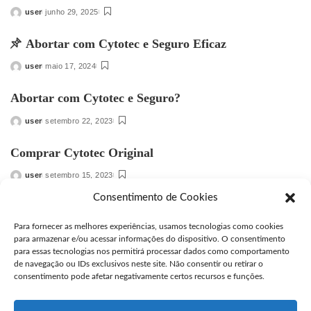
user
junho 29, 2025
Posted
by
Abortar com Cytotec e Seguro Eficaz
user
maio 17, 2024
Posted
by
Abortar com Cytotec e Seguro?
user
setembro 22, 2023
Posted
by
Comprar Cytotec Original
user
setembro 15, 2023
Posted
by
Consentimento de Cookies
Como Abortar em Casa
Para fornecer as melhores experiências, usamos tecnologias como cookies
editor
novembro 6, 2022
Posted
para armazenar e/ou acessar informações do dispositivo. O consentimento
by
para essas tecnologias nos permitirá processar dados como comportamento
Como Abortar
de navegação ou IDs exclusivos neste site. Não consentir ou retirar o
consentimento pode afetar negativamente certos recursos e funções.
editor
outubro 31, 2022
Posted
by