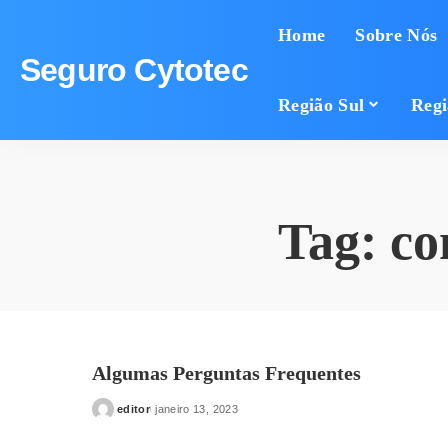
Home
Sobre Nós
Seguro Cytotec
Região Sul
Regi
Tag:
co
Algumas Perguntas Frequentes
editor
janeiro 13, 2023
Posted
by