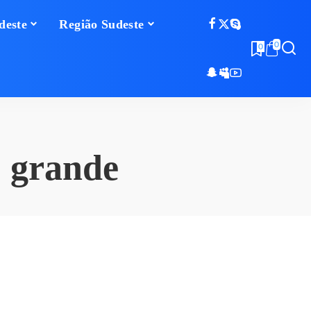
deste
Região Sudeste
0
0
o grande