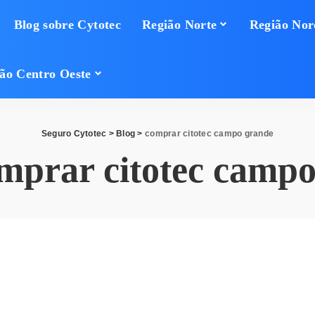
Blog sobre Cytotec
Região Norte
Região Nor
ão Centro Oeste
Seguro Cytotec
>
Blog
>
comprar citotec campo grande
mprar citotec camp