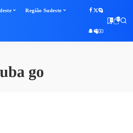
deste
Região Sudeste
0
0
tuba go