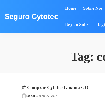
Home
Sobre Nós
Seguro Cytotec
Região Sul
Regi
Tag:
c
Comprar Cytotec Goiania GO
editor
outubro 27, 2022
Posted
by