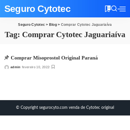
Seguro Cytotec
0
Seguro Cytotec
>
Blog
>
Comprar Cytotec Jaguariaíva
Tag:
Comprar Cytotec Jaguariaíva
Comprar Misoprostol Original Paraná
admin
fevereiro 10, 2022
Posted
by
© Copyright segurocyto.com venda de Cytotec original