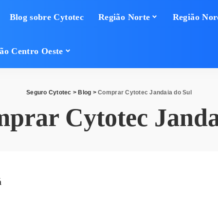
Blog sobre Cytotec
Região Norte
Região Nor
ão Centro Oeste
Seguro Cytotec
>
Blog
>
Comprar Cytotec Jandaia do Sul
prar Cytotec Janda
á