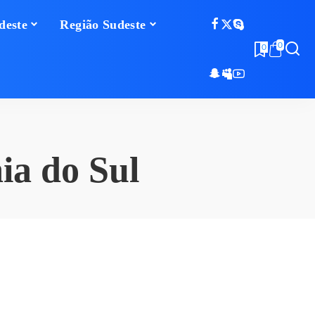
deste
Região Sudeste
0
0
ia do Sul