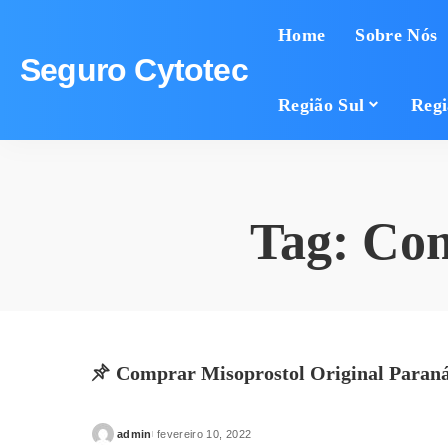
Home
Sobre Nós
Seguro Cytotec
Região Sul
Regi
Tag:
Com
Comprar Misoprostol Original Paran
admin
fevereiro 10, 2022
Posted