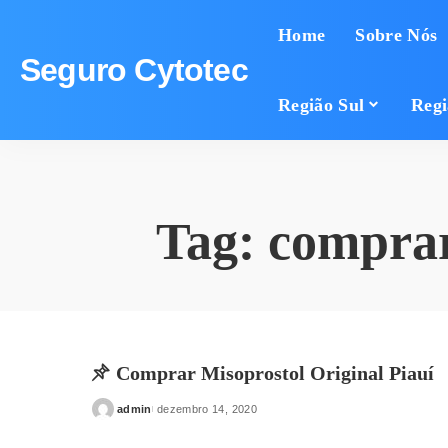
Home
Sobre Nós
Seguro Cytotec
Região Sul
Regi
Tag:
comprar
Comprar Misoprostol Original Piauí
admin
dezembro 14, 2020
Posted
by