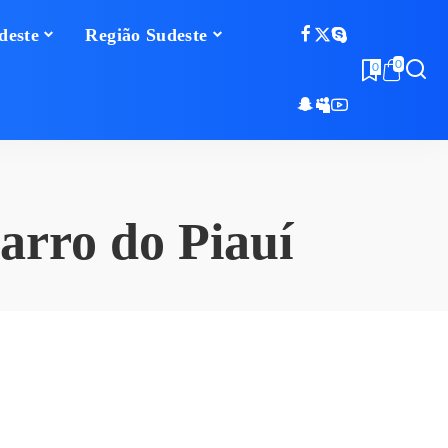
deste
Região Sudeste
0
0
arro do Piauí