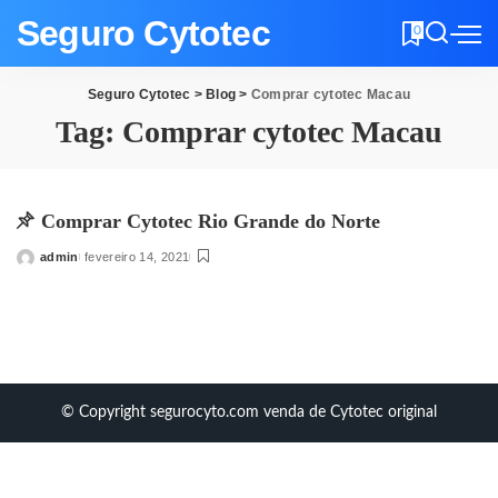
Seguro Cytotec
0
Seguro Cytotec
>
Blog
>
Comprar cytotec Macau
Tag:
Comprar cytotec Macau
Comprar Cytotec Rio Grande do Norte
admin
fevereiro 14, 2021
Posted
by
© Copyright segurocyto.com venda de Cytotec original