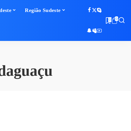
deste
Região Sudeste
0
0
daguaçu