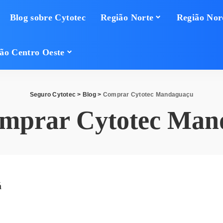
Blog sobre Cytotec
Região Norte
Região Nor
ão Centro Oeste
Seguro Cytotec
>
Blog
>
Comprar Cytotec Mandaguaçu
mprar Cytotec Man
á