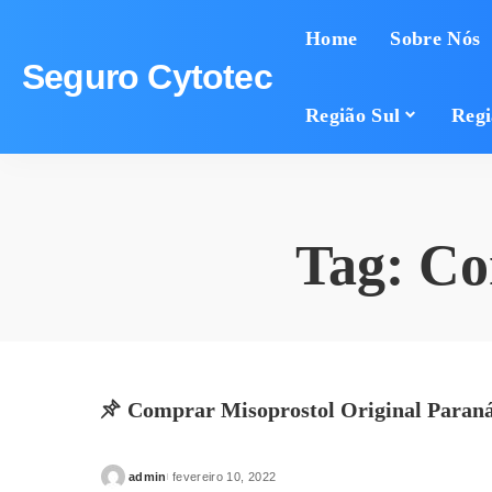
Home
Sobre Nós
Seguro Cytotec
Região Sul
Regi
Tag:
Co
Comprar Misoprostol Original Paran
admin
fevereiro 10, 2022
Posted