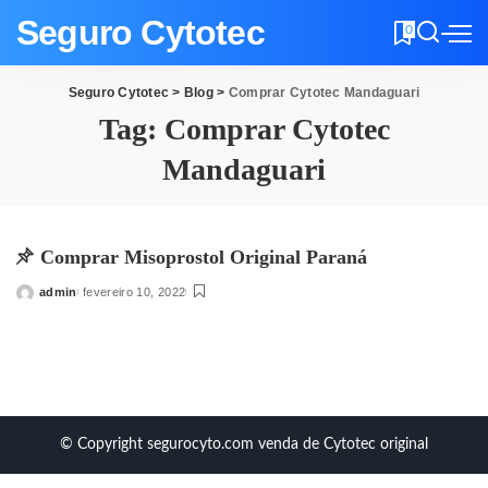
Seguro Cytotec
0
Seguro Cytotec
>
Blog
>
Comprar Cytotec Mandaguari
Tag:
Comprar Cytotec
Mandaguari
Comprar Misoprostol Original Paraná
admin
fevereiro 10, 2022
Posted
by
© Copyright segurocyto.com venda de Cytotec original