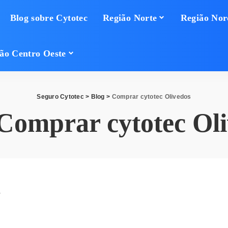
Blog sobre Cytotec
Região Norte
Região Nor
ão Centro Oeste
Seguro Cytotec
>
Blog
>
Comprar cytotec Olivedos
Comprar cytotec Ol
a