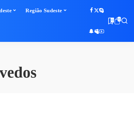
deste
Região Sudeste
0
0
ivedos