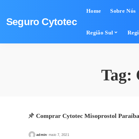
Home
Sobre Nós
Seguro Cytotec
Região Sul
Regi
Tag:
Comprar Cytotec Misoprostol Paraíb
admin
maio 7, 2021
Posted