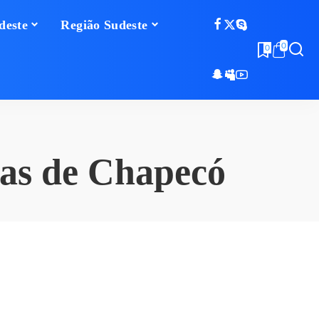
deste
Região Sudeste
0
0
uas de Chapecó