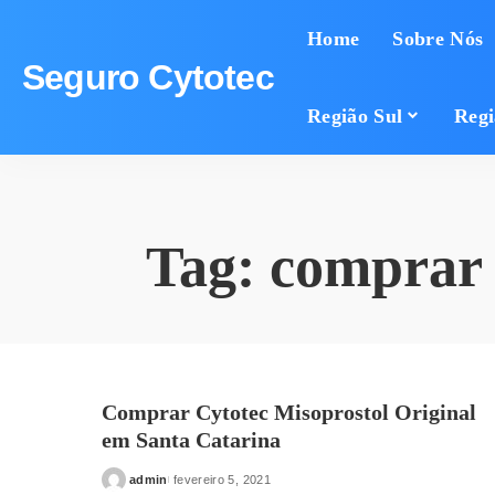
Home
Sobre Nós
Seguro Cytotec
Região Sul
Regi
Tag:
comprar 
Comprar Cytotec Misoprostol Original
em Santa Catarina
admin
fevereiro 5, 2021
Posted