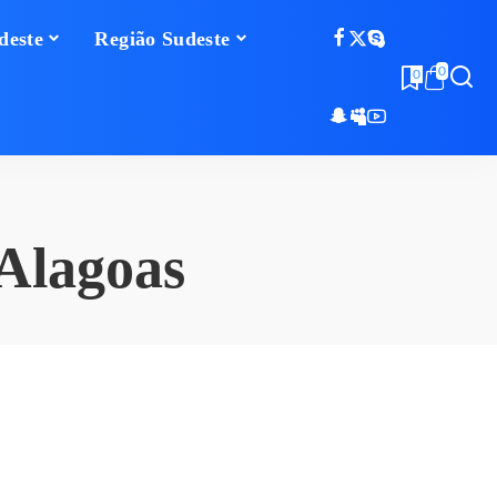
deste
Região Sudeste
0
0
Alagoas