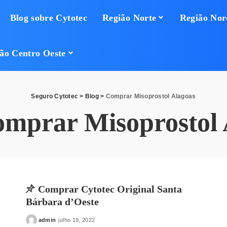
Blog sobre Cytotec
Região Norte
Região Nor
ão Centro Oeste
Seguro Cytotec
>
Blog
>
Comprar Misoprostol Alagoas
mprar Misoprostol 
Comprar Cytotec Original Santa
Bárbara d’Oeste
admin
julho 19, 2022
Posted