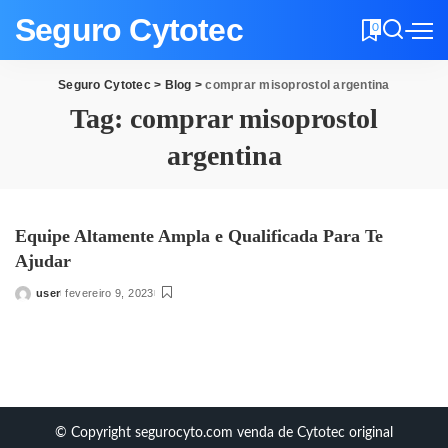
Seguro Cytotec
0
Seguro Cytotec
>
Blog
>
comprar misoprostol argentina
Tag:
comprar misoprostol
argentina
Equipe Altamente Ampla e Qualificada Para Te
Ajudar
user
fevereiro 9, 2023
Posted
by
© Copyright segurocyto.com venda de Cytotec original