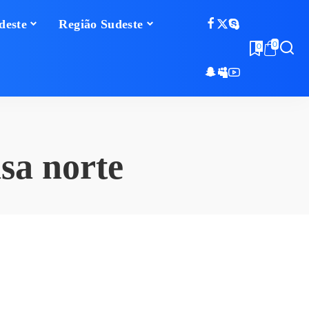
deste
Região Sudeste
0
0
sa norte