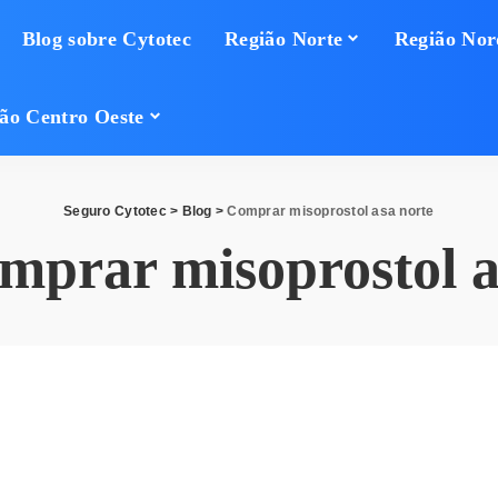
Blog sobre Cytotec
Região Norte
Região Nor
ão Centro Oeste
Seguro Cytotec
>
Blog
>
Comprar misoprostol asa norte
mprar misoprostol a