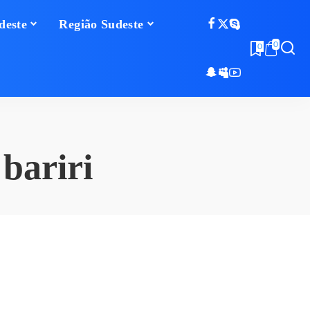
deste
Região Sudeste
0
0
bariri