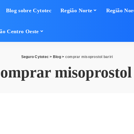
Blog sobre Cytotec
Região Norte
Região Nor
ão Centro Oeste
Seguro Cytotec
>
Blog
>
comprar misoprostol bariri
comprar misoprostol 