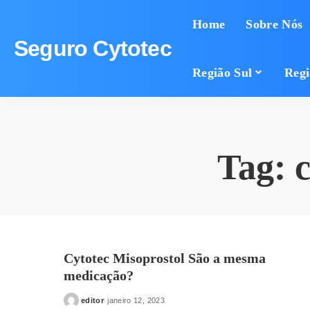
Home
Sobre Nós
Seguro Cytotec
Região Sul
Regi
Tag:
Cytotec Misoprostol São a mesma
medicação?
editor
janeiro 12, 2023
Posted