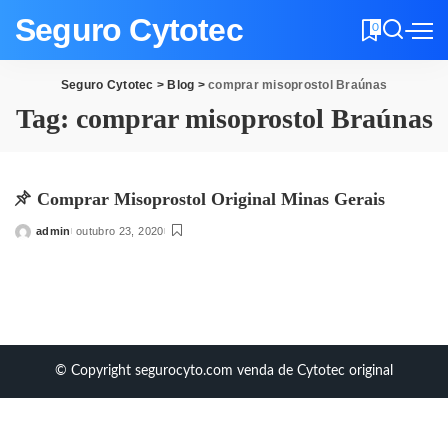
Seguro Cytotec
0
Seguro Cytotec
>
Blog
>
comprar misoprostol Braúnas
Tag:
comprar misoprostol Braúnas
Comprar Misoprostol Original Minas Gerais
admin
outubro 23, 2020
Posted
by
© Copyright segurocyto.com venda de Cytotec original