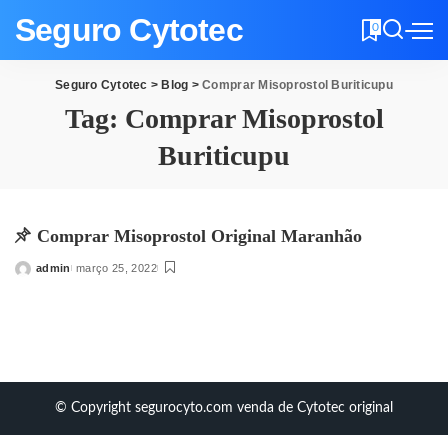
Seguro Cytotec
0
Seguro Cytotec
>
Blog
>
Comprar Misoprostol Buriticupu
Tag:
Comprar Misoprostol
Buriticupu
Comprar Misoprostol Original Maranhão
admin
março 25, 2022
Posted
by
© Copyright segurocyto.com venda de Cytotec original