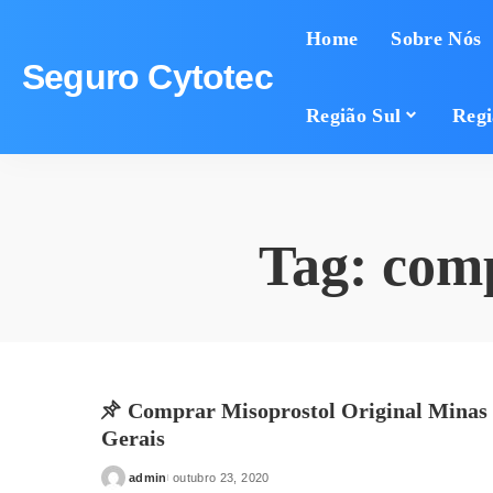
Home
Sobre Nós
Seguro Cytotec
Região Sul
Regi
Tag:
comp
Comprar Misoprostol Original Minas
Gerais
admin
outubro 23, 2020
Posted