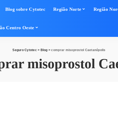
Blog sobre Cytotec
Região Norte
Região Nor
ão Centro Oeste
Seguro Cytotec
>
Blog
>
comprar misoprostol Caetanópolis
rar misoprostol Cae