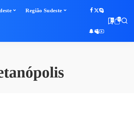
deste
Região Sudeste
0
0
tanópolis