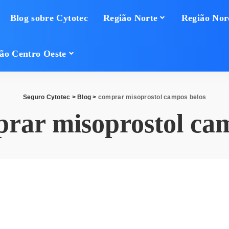
Blog sobre Cytotec
Região Norte
Região Nor
ão Centro Oeste
Seguro Cytotec
>
Blog
>
comprar misoprostol campos belos
rar misoprostol cam