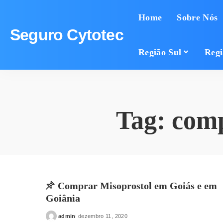
Home
Sobre Nós
Seguro Cytotec
Região Sul
Regi
Tag:
comp
Comprar Misoprostol em Goiás e em
Goiânia
admin
dezembro 11, 2020
Posted