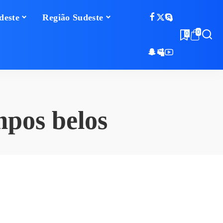
deste
Região Sudeste
0
0
pos belos