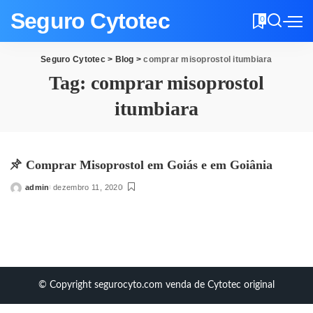
Seguro Cytotec
0
Seguro Cytotec
>
Blog
>
comprar misoprostol itumbiara
Tag:
comprar misoprostol
itumbiara
Comprar Misoprostol em Goiás e em Goiânia
admin
dezembro 11, 2020
Posted
by
© Copyright segurocyto.com venda de Cytotec original