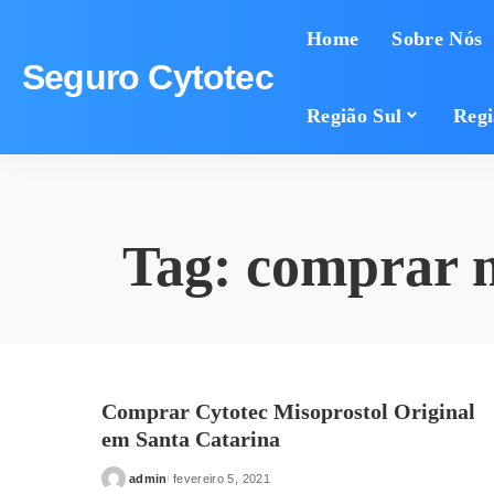
Home
Sobre Nós
Seguro Cytotec
Região Sul
Regi
Tag:
comprar m
Comprar Cytotec Misoprostol Original
em Santa Catarina
admin
fevereiro 5, 2021
Posted