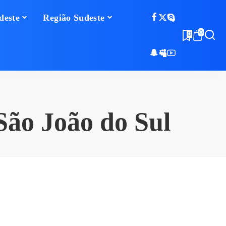
deste
Região Sudeste
0
0
São João do Sul