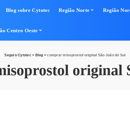
Blog sobre Cytotec
Região Norte
Região Nor
ão Centro Oeste
Seguro Cytotec
>
Blog
>
comprar misoprostol original São João do Sul
isoprostol original 