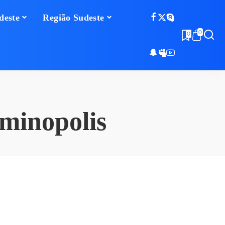
deste
Região Sudeste
0
0
minopolis