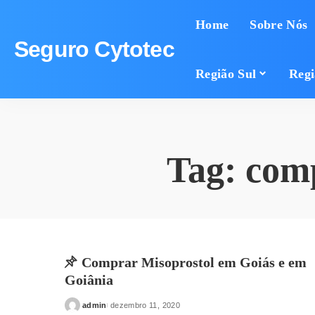
Home
Sobre Nós
Seguro Cytotec
Região Sul
Regi
Tag:
comp
Comprar Misoprostol em Goiás e em
Goiânia
admin
dezembro 11, 2020
Posted