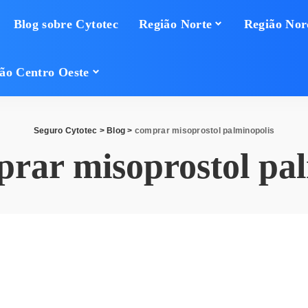
Blog sobre Cytotec
Região Norte
Região Nor
ão Centro Oeste
Seguro Cytotec
>
Blog
>
comprar misoprostol palminopolis
rar misoprostol pal