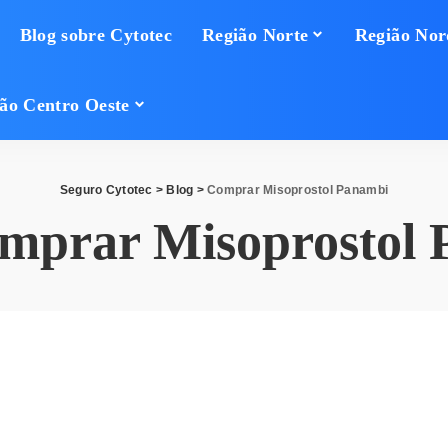
Blog sobre Cytotec
Região Norte
Região Nor
ão Centro Oeste
Seguro Cytotec
>
Blog
>
Comprar Misoprostol Panambi
mprar Misoprostol 