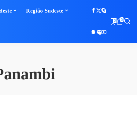
deste
Região Sudeste
0
0
Panambi