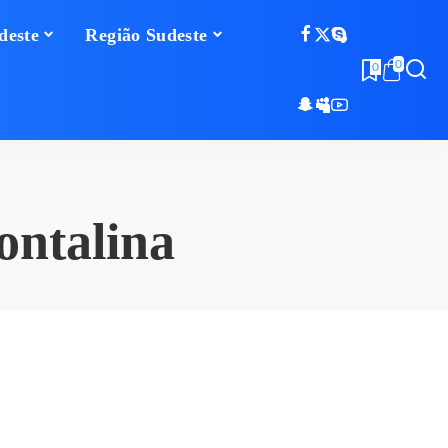
deste
Região Sudeste
0
0
ontalina