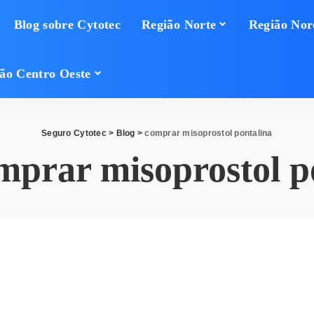
Blog sobre Cytotec
Região Norte
Região Nor
ão Centro Oeste
Seguro Cytotec
>
Blog
>
comprar misoprostol pontalina
mprar misoprostol p