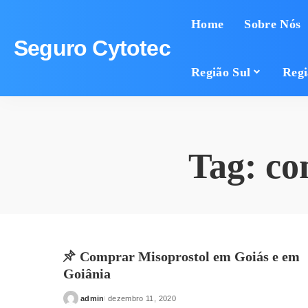
Home
Sobre Nós
Seguro Cytotec
Região Sul
Regi
Tag:
co
Comprar Misoprostol em Goiás e em
Goiânia
admin
dezembro 11, 2020
Posted