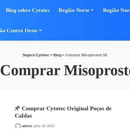
Blog sobre Cytotec
Região Norte
Região Nor
ão Centro Oeste
Seguro Cytotec
>
Blog
>
Comprar Misoprostol SE
Comprar Misoprost
Comprar Cytotec Original Poços de
Caldas
admin
julho 19, 2022
Posted