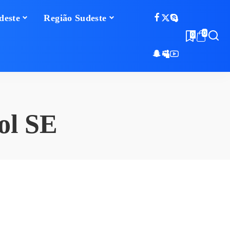
deste
Região Sudeste
0
0
ol SE