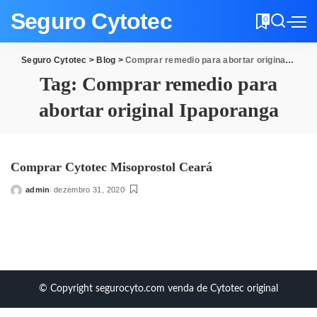
Seguro Cytotec
0
Seguro Cytotec
>
Blog
>
Comprar remedio para abortar original Ipaporanga
Tag:
Comprar remedio para
abortar original Ipaporanga
Comprar Cytotec Misoprostol Ceará
admin
dezembro 31, 2020
Posted
by
© Copyright segurocyto.com venda de Cytotec original