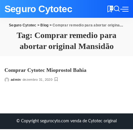
Seguro Cytotec
0
Seguro Cytotec
>
Blog
>
Comprar remedio para abortar original Mansidão
Tag:
Comprar remedio para
abortar original Mansidão
Comprar Cytotec Mioprostol Bahia
admin
dezembro 31, 2020
Posted
by
© Copyright segurocyto.com venda de Cytotec original