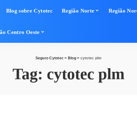
Blog sobre Cytotec
Região Norte
Região Nor
ão Centro Oeste
Seguro Cytotec
>
Blog
>
cytotec plm
Tag:
cytotec plm