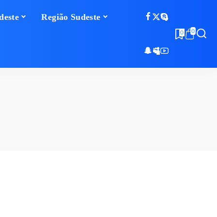
deste
Região Sudeste
0
0