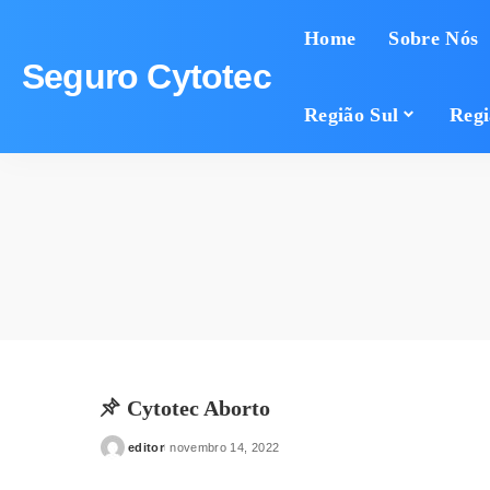
Home
Sobre Nós
Seguro Cytotec
Região Sul
Regi
Cytotec Aborto
editor
novembro 14, 2022
Posted
by