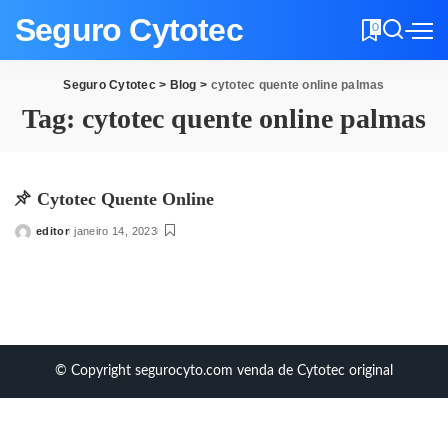
Seguro Cytotec
0
Seguro Cytotec
>
Blog
>
cytotec quente online palmas
Tag:
cytotec quente online palmas
Cytotec Quente Online
editor
janeiro 14, 2023
Posted
by
© Copyright segurocyto.com venda de Cytotec original