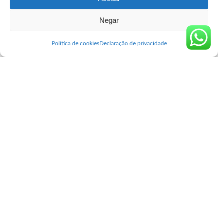
Negar
Seguro Cytotec
>
Blog
>
Venda de Misoprostol
>
Comprar Misoprostol Sete Lagoas
Venda de Misoprostol
Política de cookies
Declaração de privacidade
Comprar Misoprostol Sete Lagoas
user
julho 10, 2025
Posted
by
Informação direta para quem precisa de apoio em um
momento delicado
Você está em
Sete Lagoas
e procura
comprar Misoprostol
? Então
este conteúdo vai te ajudar com orientação clara, respeito e foco na
sua segurança. Muitas mulheres enfrentam essa escolha em
silêncio, lidando com medo, dúvida e, principalmente,
desinformação. Mas você merece ter acesso a tudo que precisa
saber, sem julgamentos.
misoprostol preço farmacia popular