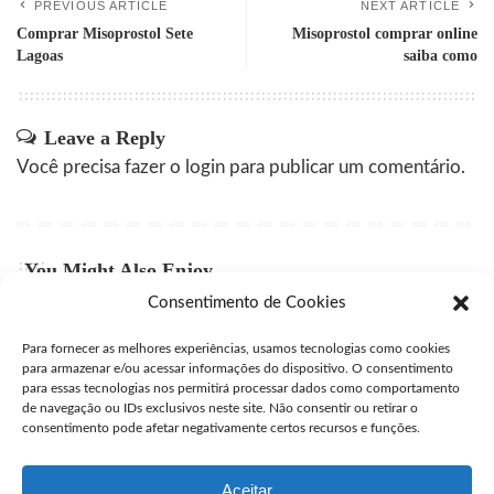
PREVIOUS ARTICLE
NEXT ARTICLE
Comprar Misoprostol Sete
Misoprostol comprar online
Lagoas
saiba como
Leave a Reply
Você precisa fazer o
login
para publicar um comentário.
You Might Also Enjoy
Consentimento de Cookies
Comprar Misoprostol Original São Caetano do Sul
Para fornecer as melhores experiências, usamos tecnologias como cookies
user
julho 24, 2026
Posted
para armazenar e/ou acessar informações do dispositivo. O consentimento
by
para essas tecnologias nos permitirá processar dados como comportamento
Comprar Misoprostol Original São Gonçalo
de navegação ou IDs exclusivos neste site. Não consentir ou retirar o
consentimento pode afetar negativamente certos recursos e funções.
user
julho 24, 2026
Posted
by
Aceitar