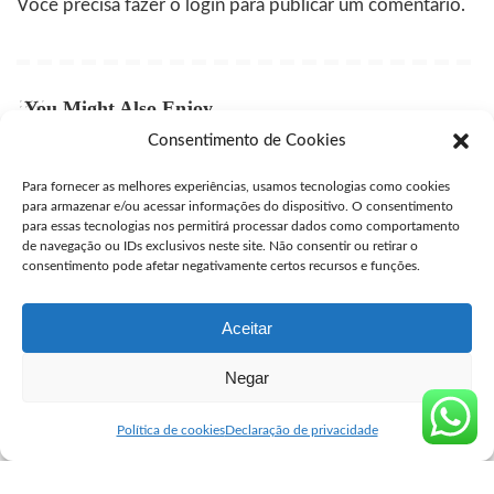
Você precisa fazer o
login
para publicar um comentário.
You Might Also Enjoy
Consentimento de Cookies
Comprar Cytotec Osasco
Para fornecer as melhores experiências, usamos tecnologias como cookies
user
julho 27, 2026
Posted
para armazenar e/ou acessar informações do dispositivo. O consentimento
by
para essas tecnologias nos permitirá processar dados como comportamento
Comprar cytotec Borda da Mata
de navegação ou IDs exclusivos neste site. Não consentir ou retirar o
consentimento pode afetar negativamente certos recursos e funções.
user
maio 8, 2026
Posted
by
Aceitar
Negar
Seguro Cytotec
>
Blog
>
Blog
>
Comprar cytotec Salto do Lontra
Blog
Política de cookies
Declaração de privacidade
Comprar cytotec Salto do Lontra