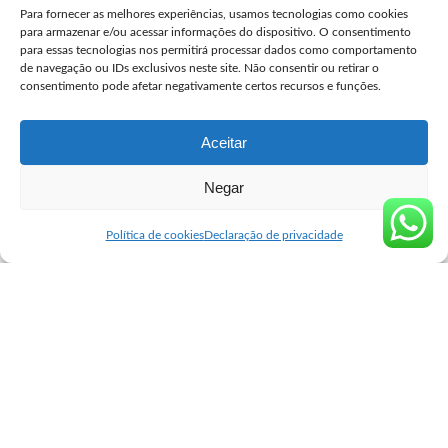
Para fornecer as melhores experiências, usamos tecnologias como cookies
user
julho 27, 2026
Posted
para armazenar e/ou acessar informações do dispositivo. O consentimento
by
para essas tecnologias nos permitirá processar dados como comportamento
Comprar Misprostol Original São José dos Campos
de navegação ou IDs exclusivos neste site. Não consentir ou retirar o
consentimento pode afetar negativamente certos recursos e funções.
user
julho 24, 2026
Posted
by
Aceitar
Negar
Seguro Cytotec
>
Blog
>
Blog
>
Comprar Cytotec Aparecida de Goiânia
Blog
Política de cookies
Declaração de privacidade
Comprar Cytotec Aparecida de
Goiânia
user
dezembro 24, 2024
Posted
by
Comprar Cytotec em Aparecida de
Goiânia: Informações Essenciais e