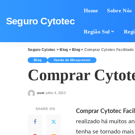
Home
Sobre Nós
Seguro Cytotec
Região Sul
Regi
Seguro Cytotec
>
Blog
>
Blog
>
Comprar Cytotec Facilitado
Blog
Venda de Misoprostol
Comprar Cytote
user
julho 4, 2023
Posted
by
SHARE ON
Comprar Cytotec Facil
realizado há muitos a
tenha se tornado mais