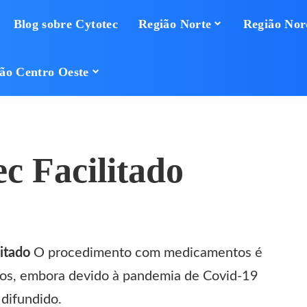
Blog sobre Cytotec
Região Norte
Região Nor
ão Centro Oeste
c Facilitado
itado
O procedimento com medicamentos é
nos, embora devido à pandemia de Covid-19
 difundido.