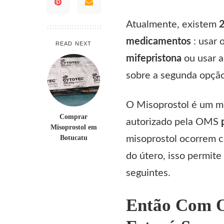
Atualmente, existem
2
medicamentos
: usar
READ NEXT
mifepristona
ou usar 
sobre a segunda opção
O
Misoprostol
é um m
Comprar
autorizado pela OMS
Misoprostol em
Botucatu
misoprostol ocorrem c
do útero, isso permite
seguintes.
Então Com O