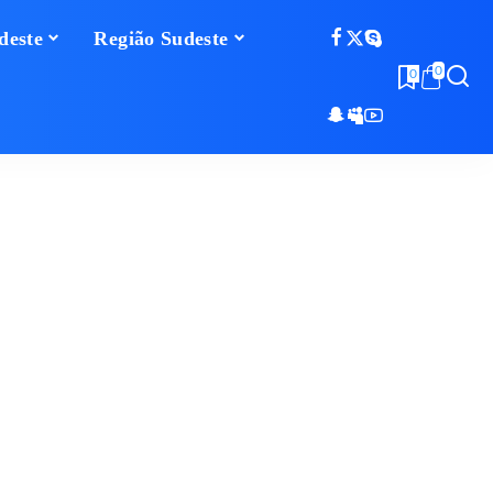
deste
Região Sudeste
0
0