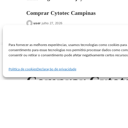
Comprar Cytotec Campinas
user
julho 27, 2026
Posted
by
Para fornecer as melhores experiências, usamos tecnologias como cookies para 
consentimento para essas tecnologias nos permitirá processar dados como com
consentir ou retirar o consentimento pode afetar negativamente certos recursos
Seguro Cytotec
>
Blog
>
Blog
>
Comprar Cytotec Porto Belo
Blog
Política de cookies
Declaração de privacidade
Comprar Cytote
user
junho 30, 2023
Posted
by
SHARE ON
Comprar Cytotec Port
Porto Belo? Se você e