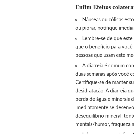
Enfim Efeitos colater
Náuseas ou cólicas esto
ou piorar, notifique imed
Lembre-se de que este 
que o benefício para você 
pessoas que usam este med
A diarreia é comum co
duas semanas após você c
Certifique-se de manter sua
desidratação. A diarreia q
perda de água e minerais 
imediatamente se desenvol
desequilíbrio mineral: ton
mentais/humor, fraqueza mu