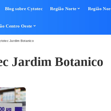
Blog sobre Cytotec
Região Norte
Região Nor
ão Centro Oeste
totec Jardim Botanico
c Jardim Botanico