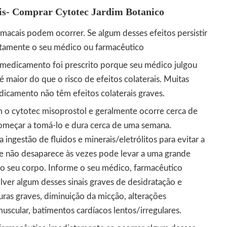
ais- Comprar
Cytotec
Jardim Botanico
macais podem ocorrer. Se algum desses efeitos persistir
iatamente o seu médico ou farmacêutico
medicamento foi prescrito porque seu médico julgou
é maior do que o risco de efeitos colaterais. Muitas
icamento não têm efeitos colaterais graves.
m o cytotec
misoprostol
e geralmente ocorre cerca de
omeçar a tomá-lo e dura cerca de uma semana.
 ingestão de fluidos e minerais/eletrólitos para evitar a
ue não desaparece às vezes pode levar a uma grande
do seu corpo. Informe o seu médico, farmacêutico
ver algum desses sinais graves de desidratação e
turas graves, diminuição da micção, alterações
scular, batimentos cardíacos lentos/irregulares.