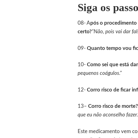
Siga os pass
08- A
pós o procedimento 
certo?
“Não, pois vai dar fal
09-
Quanto tempo vou fic
10-
Como sei que está da
pequenos coágulos.”
12-
Corro risco de ficar in
13–
Corro risco de morte?
que eu não aconselho fazer.
Este medicamento vem com