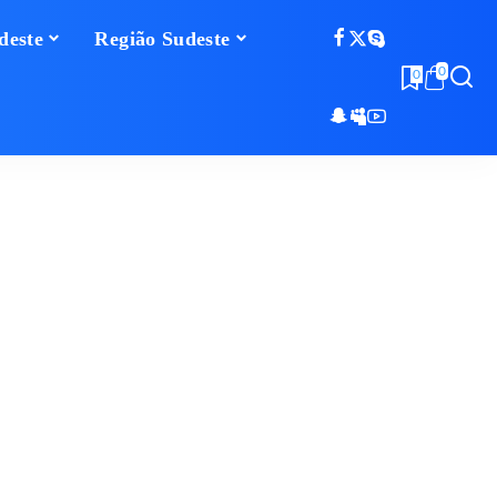
deste
Região Sudeste
0
0