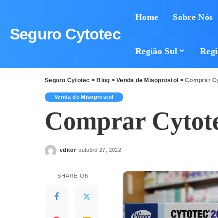
Home
Sobre Nós
Seguro Cytotec
Região Sul
Regi
Seguro Cytotec
>
Blog
>
Venda de Misoprostol
>
Comprar Cy
Venda de Misoprostol
Comprar Cytote
editor
outubro 27, 2022
Posted
by
SHARE ON