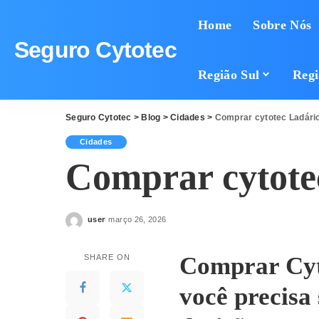
Home
Sobre Nós
Seguro Cytotec
Região Sul
Regi
Seguro Cytotec
>
Blog
>
Cidades
>
Comprar cytotec Ladári
Cidades
Comprar cytote
user
março 26, 2026
Posted
by
Comprar Cyt
SHARE ON
você precisa