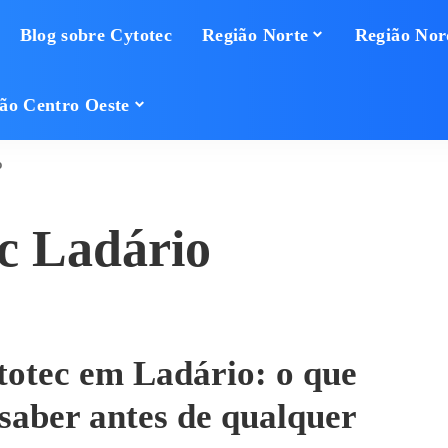
Blog sobre Cytotec
Região Norte
Região Nor
ão Centro Oeste
o
c Ladário
otec em Ladário: o que
 saber antes de qualquer