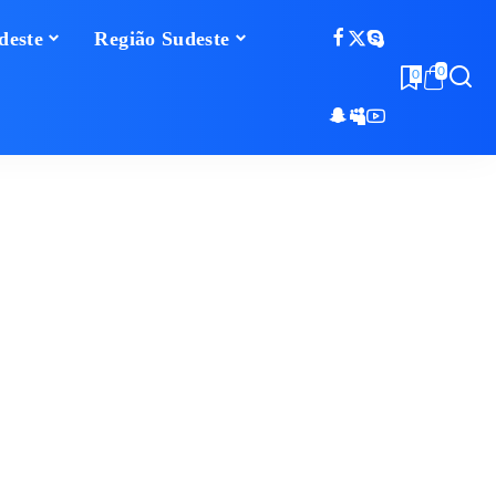
deste
Região Sudeste
0
0