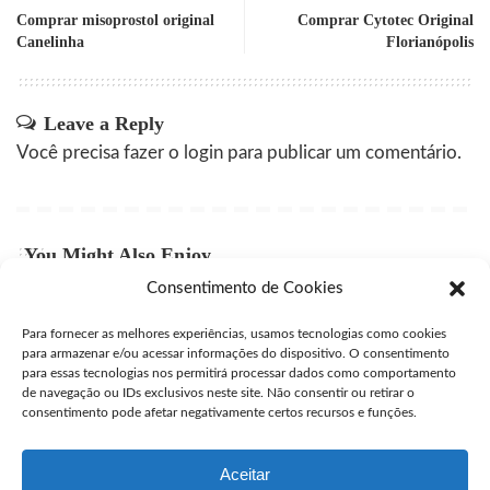
Comprar misoprostol original
Comprar Cytotec Original
Canelinha
Florianópolis
Leave a Reply
Você precisa fazer o
login
para publicar um comentário.
You Might Also Enjoy
Consentimento de Cookies
Comprar Misoprostol Original São Caetano do Sul
Para fornecer as melhores experiências, usamos tecnologias como cookies
user
julho 24, 2026
Posted
para armazenar e/ou acessar informações do dispositivo. O consentimento
by
para essas tecnologias nos permitirá processar dados como comportamento
Comprar Misoprostol Original São Gonçalo
de navegação ou IDs exclusivos neste site. Não consentir ou retirar o
consentimento pode afetar negativamente certos recursos e funções.
user
julho 24, 2026
Posted
by
Aceitar