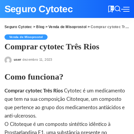
Seguro Cytotec
0
Seguro Cytotec
>
Blog
>
Venda de Misoprostol
>
Comprar cytotec Três Rios
Venda de Misoprostol
Comprar cytotec Três Rios
user
dezembro 11, 2023
Posted
by
Como funciona?
Comprar cytotec Três Rios
Cytotec é um medicamento
que tem na sua composição Citoteque, um composto
que pertence ao grupo dos medicamentos antiácidos e
anti-ulcerosos.
O Citoteque é um composto sintético idêntico à
Prostaglandina E1, uma substância presente no