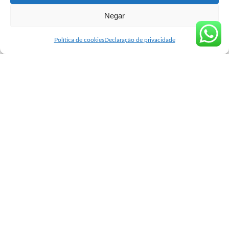
Negar
Seguro Cytotec
>
Blog
>
Venda de Misoprostol
>
Comprar misoprostol original Canelinha
Venda de Misoprostol
Política de cookies
Declaração de privacidade
Comprar misoprostol original
Canelinha
user
dezembro 11, 2023
Posted
by
Comprar misoprostol original Canelinha
A principal
diferença entre o Misoprostol original e o genérico é a
concentração de substâncias químicas na fórmula. O
Misoprostol original possui a mesma fórmula química
original, com densidade e proporções exatas de
ingredientes estabelecidos pelo fabricante original. Já o
genérico possui concentrações mais leves e variações
nessa fórmula.