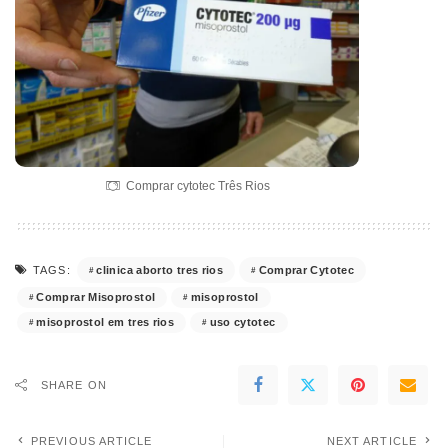
Comprar cytotec Três Rios
clinica aborto tres rios
Comprar Cytotec
TAGS:
Comprar Misoprostol
misoprostol
misoprostol em tres rios
uso cytotec
SHARE ON
PREVIOUS ARTICLE
NEXT ARTICLE